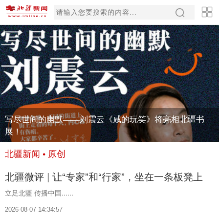
写尽世间的幽默——刘震云《咸的玩笑》将亮相北疆书
展！
北疆新闻 • 原创
北疆微评 | 让“专家”和“行家”，坐在一条板凳上
立足北疆 传播中国......
2026-08-07 14:34:57