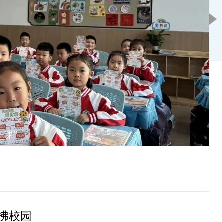
一课”
拂校园