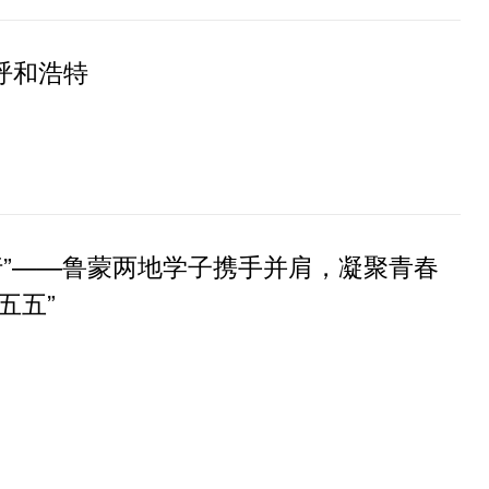
呼和浩特
行”——鲁蒙两地学子携手并肩，凝聚青春
五五”