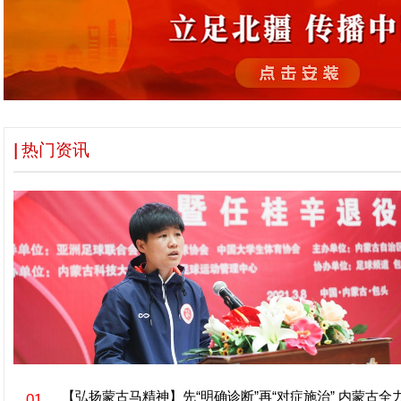
热门资讯
【弘扬蒙古马精神】先“明确诊断”再“对症施治” 内蒙古全